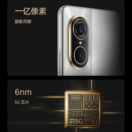
一亿像素
超能四摄
1
6nm
5G 芯片