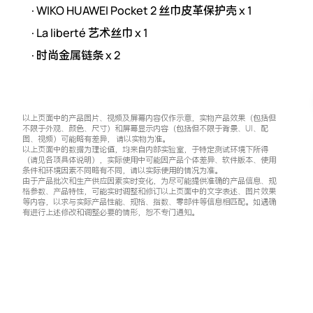
· WIKO HUAWEI Pocket 2 丝巾皮革保护壳 x 1
· La liberté 艺术丝巾 x 1
· 时尚金属链条 x 2
以上页面中的产品图片、视频及屏幕内容仅作示意，实物产品效果（包括但
不限于外观、颜色、尺寸）和屏幕显示内容（包括但不限于背景、UI、配
图、视频）可能略有差异， 请以⁠实⁠物⁠为⁠准。
以上页面中的数据为理论值，均来自内部实验室，于特定测试环境下所得
（请见各项具体说明），实际使用中可能因产品个体差异、软件版本、使用
条件和环境因素不同略有不同，请以实际⁠使⁠用⁠的⁠情⁠况⁠为⁠准。
由于产品批次和生产供应因素实时变化，为尽可能提供准确的产品信息、规
格参数、产品特性，可能实时调整和修订以上页面中的文字表述、图片效果
等内容，以求与实际产品性能、规格、指数、零部件等信息相匹配。如遇确
有进行上述修改和调整必要的情形，恕不专门通⁠知。