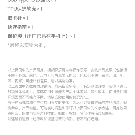
TPU保护软壳 × 1
取卡针 × 1
快速指南 × 1
保护膜（出厂已贴在手机上）× 1
*
最终以实物为准。
以上页面中的产品图片、视频及屏幕内容仅作示意，实物产品效果（包括但
不限于外观、颜色、尺寸）和屏幕显示内容（包括但不限于背景、UI、配
图、视频）可能略有差异，请以实物为准。
以上页面中的数据为理论值，均来自实验室，于特定测试环境下所得（请见
各项具体说明），实际使用中可能因产品个体差异、软件版本、使用条件和
环境因素不同略有不同，请以实际使用的情况为准。
由于产品批次和生产供应因素实时变化，为尽可能提供准确的产品信息、规
格参数、产品特性，可能实时调整和修订以上页面中的文字表述、图片效果
等内容，以求与实际产品性能、规格、指数、零部件等信息相匹配。
如遇确有进行上述修改和调整必要的情形，恕不专门通知。