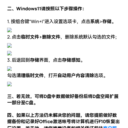
二、Windows11请按照以下步骤操作：
1. 按组合键“Win+I”进入设置选项卡，点击
系统>存储
。
2. 点击
临时文件>删除文件
，删除系统默认勾选的文件；
3. 后退回到
存储
界面，点击
存储感知
。
勾选
清理临时文件
，打开
自动用户内容清除
选项。
三、若无效，可将D盘中数据做好备份后将D盘空间扩展
一部分至C盘。
四、如果以上方法仍未解决您的问题，请您提前做好数
据备份和记录好Office激活帐号将计算机进行F10恢复出