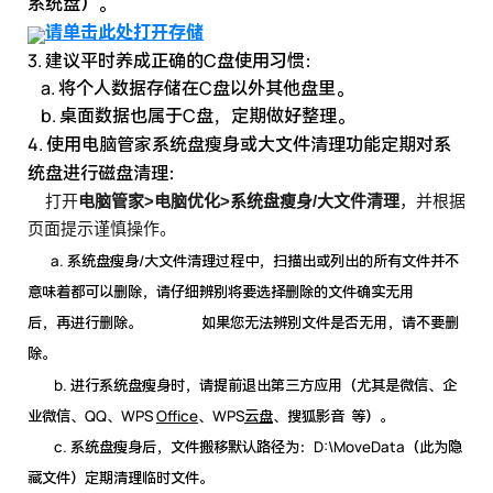
系统盘）。
请单击此处打开存储
3. 建议平时养成正确的C盘使用习惯：
a. 将个人数据存储在C盘以外其他盘里。
b. 桌面数据也属于C盘，定期做好整理。
4. 使用
电脑管家
系统盘瘦身或大文件清理功能定期对系
统盘进行磁盘清理：
打开
电脑管家>电脑优化>系统盘瘦身/大文件清理
，并根据
页面提示谨慎操作。
a. 系统盘瘦身/大文件清理过程中，
扫描
出
或列出的所有文件并不
意味着都可以删除，请仔细辨别将要选择删除的文件确实无用
后，再进行删除。 如果您无法辨别文件是否无用，请不要删
除。
b. 进行系统盘瘦身时，请提前退出第三方应用（尤其是微信、企
业微信、QQ、W
PS
Office
、WPS
云盘
、
搜狐影音 等）。
c. 系统盘瘦身后，文件搬移默认路径为：D:\MoveData（此为隐
藏文件）定期清理临时文件。